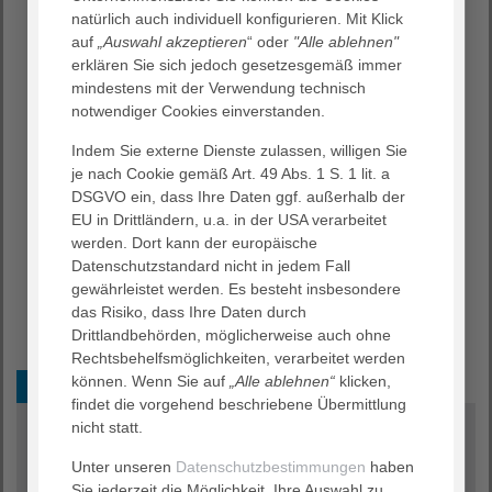
Regelung der letzten Dinge
natürlich auch individuell konfigurieren. Mit Klick
Stellen der Sinnfrage
auf
„Auswahl akzeptieren
“ oder
"Alle ablehnen"
erklären Sie sich jedoch gesetzesgemäß immer
Ist der schwerkranke und sterbende Mensch nicht mehr
mindestens mit der Verwendung technisch
in der Lage die Aktivitäten des täglichen Lebens
notwendiger Cookies einverstanden.
selbstständig durchzuführen, so übernimmt diese Dinge
die Pflegeperson, stellvertretend für den Gast, so wie er
Indem Sie externe Dienste zulassen, willigen Sie
diese getan hätte, wenn er Wissen, Kraft und Fähigkeiten
je nach Cookie gemäß Art. 49 Abs. 1 S. 1 lit. a
dazu gehabt hätte.
DSGVO ein, dass Ihre Daten ggf. außerhalb der
EU in Drittländern, u.a. in der USA verarbeitet
Ziel der ganzheitlichen Betreuung und Pflege ist, die
werden. Dort kann der europäische
Linderung der Beschwerden, die Förderung
Datenschutzstandard nicht in jedem Fall
vorhandener Möglichkeiten und die Realisierung
gewährleistet werden. Es besteht insbesondere
verbleibender Wünsche.
das Risiko, dass Ihre Daten durch
Drittlandbehörden, möglicherweise auch ohne
Rechtsbehelfsmöglichkeiten, verarbeitet werden
können. Wenn Sie auf
„Alle ablehnen“
klicken,
Multiprofessionell
findet die vorgehend beschriebene Übermittlung
nicht statt.
Multiprofessionelle Betreuung
Unter unseren
Datenschutzbestimmungen
haben
Das Sterben wird als ein normaler Verlauf angesehen
Sie jederzeit die Möglichkeit, Ihre Auswahl zu