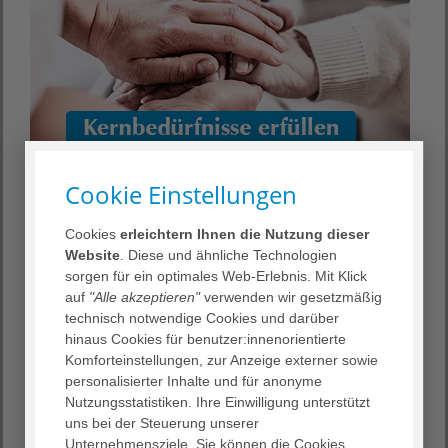
Cookie Einstellungen
Cookies
erleichtern Ihnen die Nutzung dieser
Betreuungskonzept
Website
. Diese und ähnliche Technologien
sorgen für ein optimales Web-Erlebnis. Mit Klick
Bei uns in den richtigen Händen
auf
"Alle akzeptieren"
verwenden wir gesetzmäßig
technisch notwendige Cookies und darüber
Im Kontext von Hospiz- und Palliativarbeit sollen die
hinaus Cookies für benutzer:innenorientierte
Kernbedürfnisse von schwerkranken und sterbenden
Komforteinstellungen, zur Anzeige externer sowie
Menschen Handlungsorientierung geben:
personalisierter Inhalte und für anonyme
Nutzungsstatistiken. Ihre Einwilligung unterstützt
Nicht isoliert sein
uns bei der Steuerung unserer
Schmerzarmut
Unternehmensziele. Sie können die Cookies